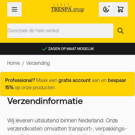
Ga naar de inhoud
Zoek
ZAGEN OP MAAT MOGELIJK
Home
/
Verzending
Professional?
Maak een
gratis account
aan en
bespaar
15%
op onze producten.
Verzendinformatie
Wij leveren uitsluitend binnen Nederland. Onze
verzendkosten omvatten transport-, verpakkings-