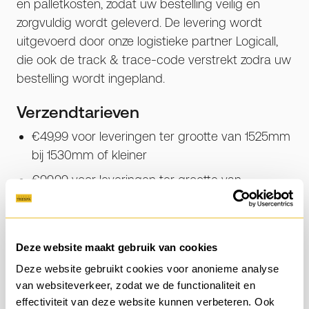
en palletkosten, zodat uw bestelling veilig en
zorgvuldig wordt geleverd. De levering wordt
uitgevoerd door onze logistieke partner Logicall,
die ook de track & trace-code verstrekt zodra uw
bestelling wordt ingepland.
Verzendtarieven
€49,99 voor leveringen ter grootte van 1525mm
bij 1530mm of kleiner
€99,99 voor leveringen ter grootte van
3050mm bij 1530mm (inclusief levering met
kooiaap)
Het juiste tarief wordt automatisch weergegeven
Deze website maakt gebruik van cookies
tijdens het afrekenen, afhankelijk van het gekozen
Deze website gebruikt cookies voor anonieme analyse
paneelformaat.
van websiteverkeer, zodat we de functionaliteit en
effectiviteit van deze website kunnen verbeteren. Ook