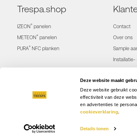
Trespa.shop
Klant
®
IZEON
panelen
Contact
®
METEON
panelen
Over ons
®
PURA
NFC planken
Sample aa
Installatie
Bestelinfo
Deze website maakt gebru
Retourner
Deze website gebruikt coo
Verzending
effectiviteit van deze we
en advertenties te persona
cookieverklaring
.
Details tonen
© 2026 Trespa