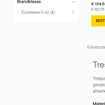
Brandklasse
€ 134,5
€ 162,75
Euroklasse D-s2, d0
5
BEST
5
product
Tr
Trespa
gevelo
afwerk
Materi