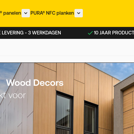
 panelen
PURA® NFC planken
nu voor IZEON® panelen categorie
Toon submenu voor METEON® panelen categorie
Toon submenu voor PURA®
 LEVERING - 3 WERKDAGEN
10 JAAR PRODUC