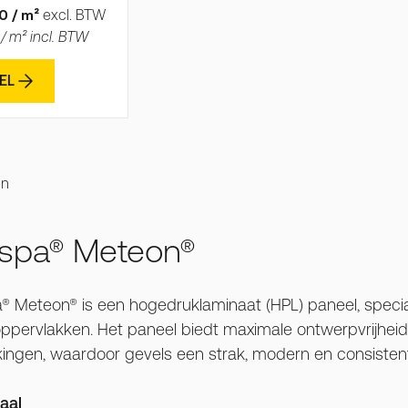
0 / m²
excl. BTW
 / m² incl. BTW
EL
en
espa® Meteon®
® Meteon® is een hogedruklaminaat (HPL) paneel, specia
ppervlakken. Het paneel biedt maximale ontwerpvrijheid
ingen, waardoor gevels een strak, modern en consistent u
aal