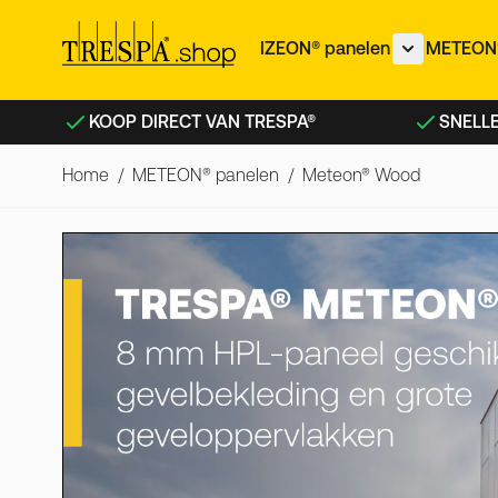
Ga naar de inhoud
IZEON® panelen
METEON®
Toon subme
KOOP DIRECT VAN TRESPA®
SNELLE
Home
/
METEON® panelen
/
Meteon® Wood