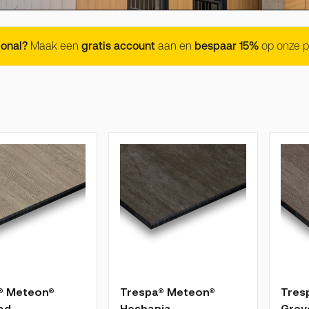
ional?
Maak een
gratis account
aan en
bespaar 15%
op onze p
 is afhankelijk van de gekozen opties op de productpagina
De prijs is afhankelijk van de gekozen
De pr
® Meteon®
Trespa® Meteon®
Tres
ad
Hesbania
Grey