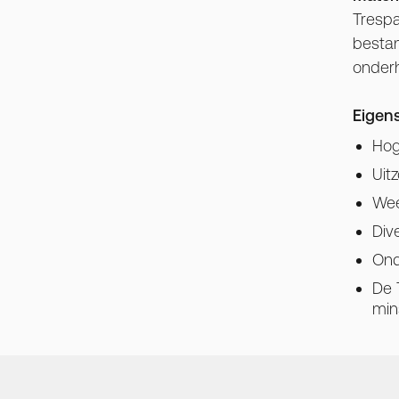
Trespa
bestan
onder
Eigen
Hog
Uit
Wee
Div
Ond
De 
min