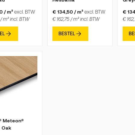
0 / m²
excl. BTW
€ 134,50 / m²
excl. BTW
€ 134
 / m² incl. BTW
€ 162,75 / m² incl. BTW
€ 162,
EL
BESTEL
BE
 is afhankelijk van de gekozen opties op de productpagina
® Meteon®
t Oak