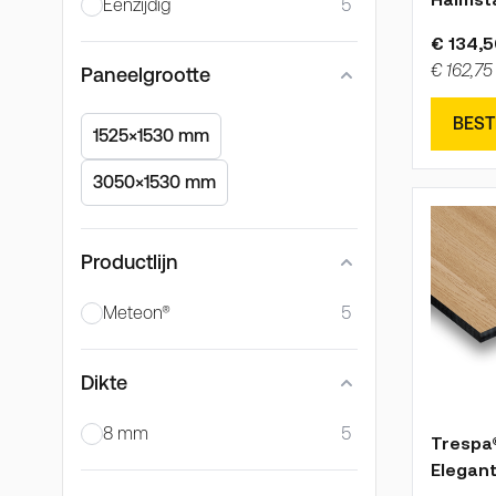
Eenzijdig
5
€ 134,5
€ 162,75
Paneelgrootte
BEST
1525×1530 mm
3050×1530 mm
Productlijn
Meteon®
5
Dikte
8 mm
5
De prijs
Trespa
Elegan