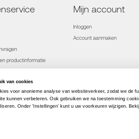
enservice
Mijn account
Inloggen
Account aanmaken
nvragen
- en productinformatie
rmatie
ik van cookies
en
kies voor anonieme analyse van websiteverkeer, zodat we de func
bsite kunnen verbeteren. Ook gebruiken we na toestemming cook
liseren. Onder 'Instellingen' kunt u uw voorkeuren wijzigen. Beki