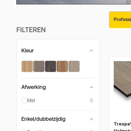
Profess
FILTEREN
DOORGAAN NAAR PRODUCTLIJST
Kleur
Afwerking
Mat
5
Enkel/dubbelzijdig
De prijs
Trespa
Halmst