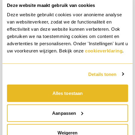
€ 35,86
/ verpakking
Deze website maakt gebruik van cookies
Deze website gebruikt cookies voor anonieme analyse
Aantal
van websiteverkeer, zodat we de functionaliteit en
effectiviteit van deze website kunnen verbeteren. Ook
KOOP DIRECT VAN TRESPA®
gebruiken we na toestemming cookies om content en
SNELLE LEVERING - 3 WERKDAGEN
advertenties te personaliseren. Onder 'Instellingen' kunt u
10 JAAR PRODUCTGARANTIE
uw voorkeuren wijzigen. Bekijk onze
cookieverklaring
.
ZAGEN OP MAAT MOGELIJK
Details tonen
Meer informatie
Alles toestaan
Aanpassen
Roestvast Staal - A2 4,8 x 38 mm
Verbruik bevestigingsmateriaal
Weigeren