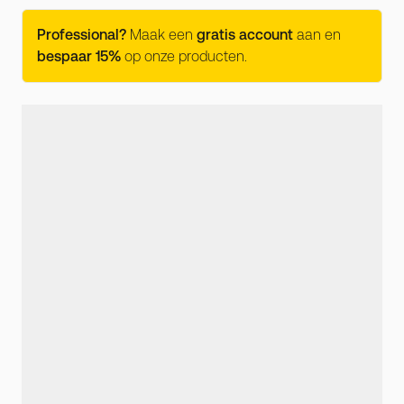
Professional?
Maak een
gratis account
aan en
bespaar 15%
op onze producten.