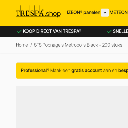
Ga naar de inhoud
IZEON® panelen
METEON®
Toon subme
KOOP DIRECT VAN TRESPA®
SNELLE
Home
/
SFS Popnagels Metropolis Black - 200 stuks
SFS Popnagels Metropolis B
Professional?
Maak een
gratis account
aan en
bes