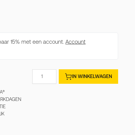
spaar 15% met een account.
Account
Aantal
IN WINKELWAGEN
A®
WERKDAGEN
TIE
JK