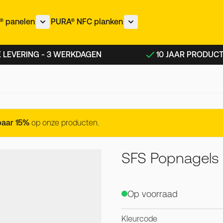
 panelen
PURA® NFC planken
nu voor IZEON® panelen categorie
Toon submenu voor METEON® panelen categorie
Toon submenu voor PURA®
 LEVERING - 3 WERKDAGEN
10 JAAR PRODUC
lack - 200 stuks
paar 15%
op onze producten.
SFS Popnagels 
Op voorraad
Kleurcode