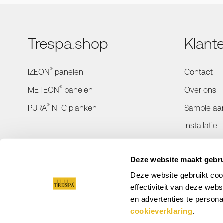
Trespa.shop
Klant
®
IZEON
panelen
Contact
®
METEON
panelen
Over ons
®
PURA
NFC planken
Sample aa
Installatie
Bestelinfo
Deze website maakt gebru
Retourner
Deze website gebruikt coo
Verzending
effectiviteit van deze we
en advertenties te persona
cookieverklaring
.