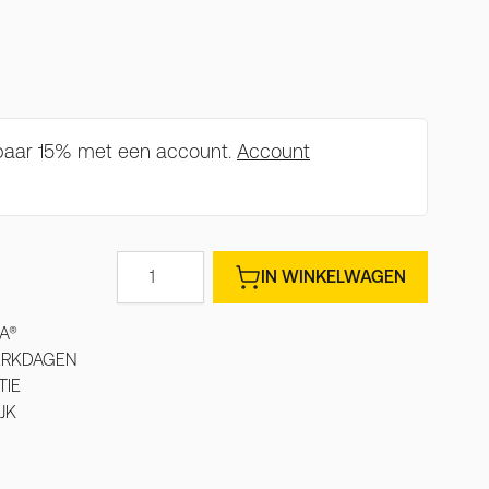
spaar 15% met een account.
Account
Aantal
IN WINKELWAGEN
A®
WERKDAGEN
TIE
JK