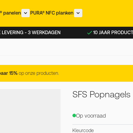
 panelen
PURA® NFC planken
nu voor IZEON® panelen categorie
Toon submenu voor METEON® panelen categorie
Toon submenu voor PURA®
 LEVERING - 3 WERKDAGEN
10 JAAR PRODUC
- 200 stuks
paar 15%
op onze producten.
SFS Popnagels 
Op voorraad
Kleurcode