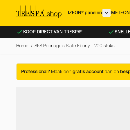
Ga naar de inhoud
IZEON® panelen
METEON®
Toon subme
KOOP DIRECT VAN TRESPA®
SNELLE
Home
/
SFS Popnagels Slate Ebony - 200 stuks
SFS Popnagels Slate Ebony 
Professional?
Maak een
gratis account
aan en
bes