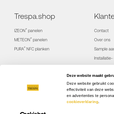
Trespa.shop
Klant
®
IZEON
panelen
Contact
®
METEON
panelen
Over ons
®
PURA
NFC planken
Sample aa
Installatie
Bestelinfo
Deze website maakt gebru
Retourner
Deze website gebruikt coo
Verzending
effectiviteit van deze we
en advertenties te persona
cookieverklaring
.