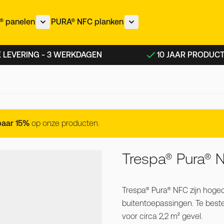
 panelen
PURA® NFC planken
nu voor IZEON® panelen categorie
Toon submenu voor METEON® panelen categorie
Toon submenu voor PURA®
 LEVERING - 3 WERKDAGEN
10 JAAR PRODUC
ony
paar 15%
op onze producten.
Trespa® Pura® 
Trespa® Pura® NFC zijn hoge
buitentoepassingen. Te beste
voor circa 2,2 m² gevel.