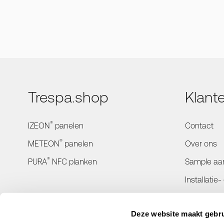
Trespa.shop
Klant
®
IZEON
panelen
Contact
®
METEON
panelen
Over ons
®
PURA
NFC planken
Sample aa
Installatie
Bestelinfo
Deze website maakt gebru
Retourner