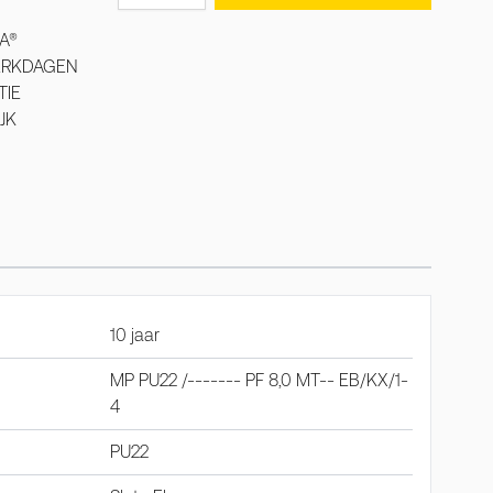
A®
WERKDAGEN
TIE
JK
10 jaar
MP PU22 /------- PF 8,0 MT-- EB/KX/1-
4
PU22