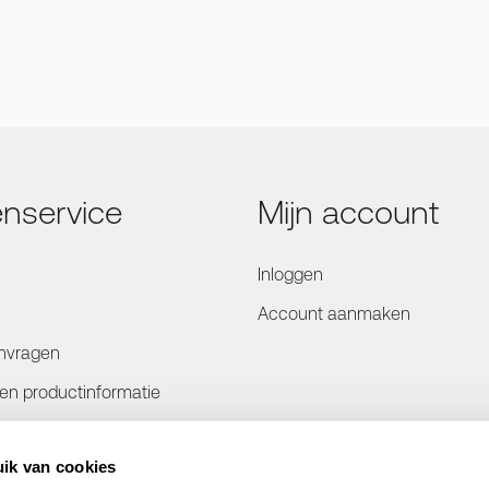
enservice
Mijn account
Inloggen
Account aanmaken
nvragen
- en productinformatie
rmatie
ik van cookies
en