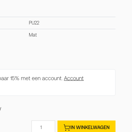
PU22
Mat
spaar 15% met een account.
Account
W
Aantal
IN WINKELWAGEN