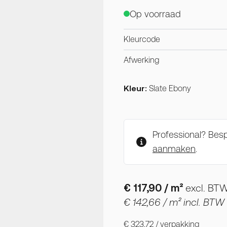
Op voorraad
Kleurcode
Afwerking
Kleur:
Slate Ebony
Professional? Be
aanmaken
.
€ 117,90
/ m²
excl. BT
€ 142,66
/ m² incl. BTW
€ 323,72
/ verpakking