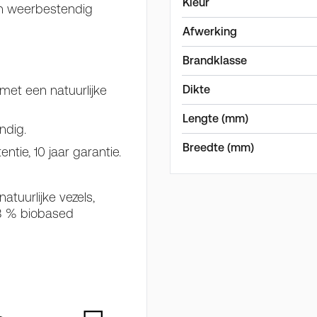
Kleur
 en weerbestendig
Afwerking
Brandklasse
et een natuurlijke
Dikte
Lengte (mm)
ndig.
Breedte (mm)
tie, 10 jaar garantie.
tuurlijke vezels,
58 % biobased