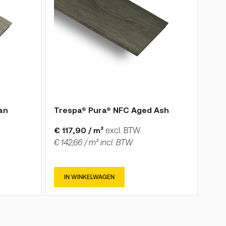
an
Trespa® Pura® NFC Aged Ash
Tre
Bla
€ 117,90 / m²
excl. BTW
€ 142,66 / m² incl. BTW
€ 1
€ 17
IN WINKELWAGEN
I