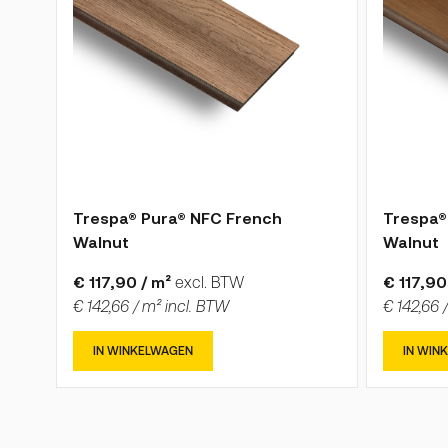
Trespa® Pura® NFC French
Trespa®
Walnut
Walnut
€ 117,90 / m²
excl. BTW
€ 117,90
€ 142,66 / m² incl. BTW
€ 142,66 
IN WINKELWAGEN
IN WIN