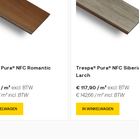
 Pura® NFC Romantic
Trespa® Pura® NFC Siberi
Larch
 / m²
excl. BTW
€ 117,90 / m²
excl. BTW
/ m² incl. BTW
€ 142,66 / m² incl. BTW
KELWAGEN
IN WINKELWAGEN