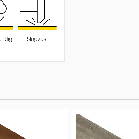
endig
Slagvast