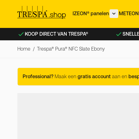
Ga naar de inhoud
IZEON® panelen
METEON®
Toon subme
KOOP DIRECT VAN TRESPA®
SNELLE
Home
/
Trespa® Pura® NFC Slate Ebony
Trespa® Pura® NFC Slate Eb
Professional?
Maak een
gratis account
aan en
bes