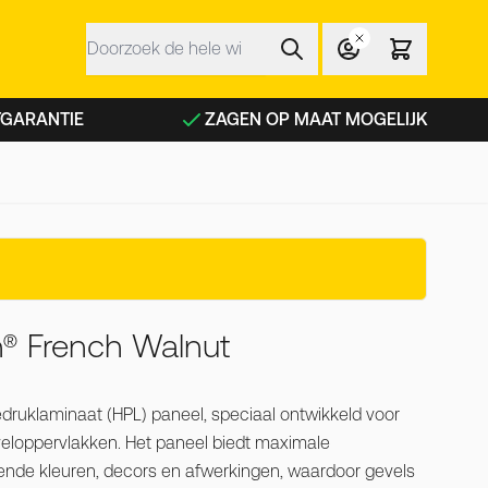
Zoek
 NFC planken categorie
TGARANTIE
ZAGEN OP MAAT MOGELIJK
® French Walnut
druklaminaat (HPL) paneel, speciaal ontwikkeld voor
veloppervlakken. Het paneel biedt maximale
lende kleuren, decors en afwerkingen, waardoor gevels