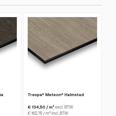
de gekozen opties op de productpagina
De prijs is afhankelijk van de gekozen opties op
ia
Trespa® Meteon® Halmstad
€ 134,50 / m²
excl. BTW
€ 162,75 / m² incl. BTW