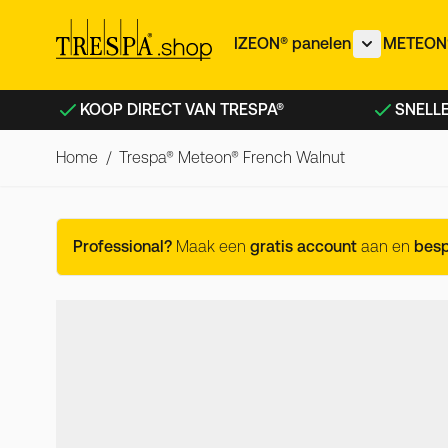
Ga naar de inhoud
IZEON® panelen
METEON®
Toon subme
KOOP DIRECT VAN TRESPA®
SNELLE
Home
/
Trespa® Meteon® French Walnut
Trespa® Meteon® French Wa
Professional?
Maak een
gratis account
aan en
bes