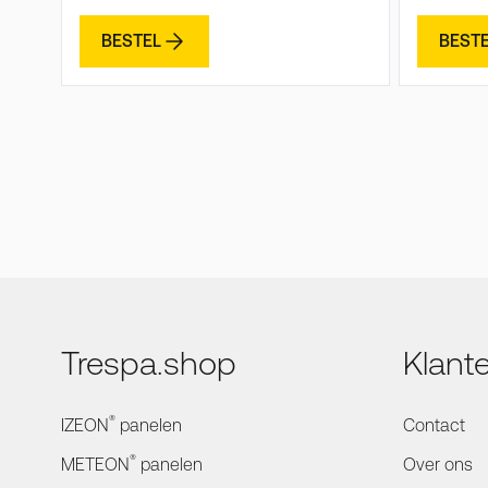
BESTEL
BEST
Trespa.shop
Klant
®
IZEON
panelen
Contact
®
METEON
panelen
Over ons