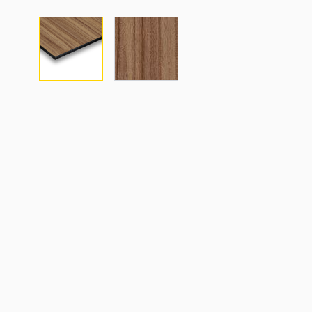
View larger image
View larger image