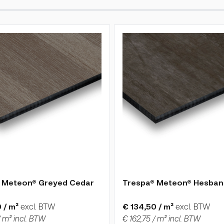
roductpagina
is afhankelijk van de gekozen opties op de productpagina
De prijs is afhankelijk van 
 Meteon® Greyed Cedar
Trespa® Meteon® Hesban
 / m²
excl. BTW
€ 134,50 / m²
excl. BTW
/ m² incl. BTW
€ 162,75 / m² incl. BTW