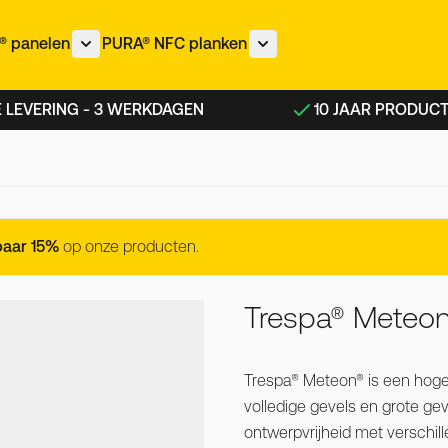
 panelen
PURA® NFC planken
nu voor IZEON® panelen categorie
Toon submenu voor METEON® panelen categorie
Toon submenu voor PURA®
 LEVERING - 3 WERKDAGEN
10 JAAR PRODUC
lnut
paar 15%
op onze producten.
Trespa® Meteon
Trespa® Meteon® is een hoge
volledige gevels en grote ge
ontwerpvrijheid met verschil