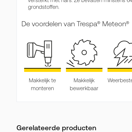
versterkt met hars. Ze bevatten minstens 
grondstoffen.
De voordelen van Trespa® Meteon®
Makkelijk te
Makkelijk
Weerbest
monteren
bewerkbaar
Gerelateerde producten