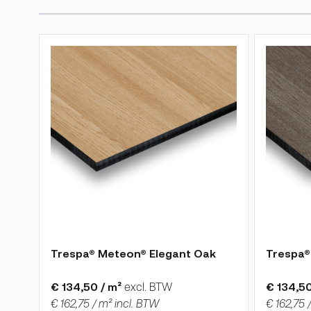
Druk om carrousel over te slaan
De prijs is afhankelijk van de gekozen opties op de p
De prijs 
Trespa® Meteon® Elegant Oak
Trespa®
€ 134,50 / m²
excl. BTW
€ 134,50
€ 162,75 / m² incl. BTW
€ 162,75 