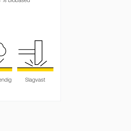
64 % biobased
endig
Slagvast