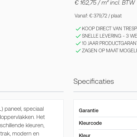
€ 162,75
/ m² incl. BTW
Vanaf:
€ 379,72
/ plaat
KOOP DIRECT VAN TRESP
SNELLE LEVERING - 3 
10 JAAR PRODUCTGARAN
ZAGEN OP MAAT MOGELI
Specificaties
) paneel, speciaal
Garantie
eloppervlakken. Het
Kleurcode
chillende kleuren,
strak, modern en
Kleur