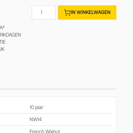
Aantal
IN WINKELWAGEN
A®
WERKDAGEN
TIE
JK
10 jaar
NW14
French Walnut