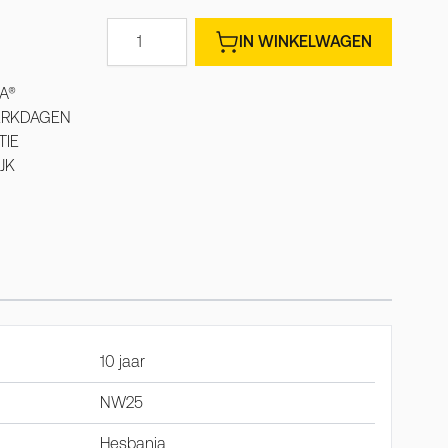
Aantal
IN WINKELWAGEN
A®
WERKDAGEN
TIE
JK
10 jaar
NW25
Hesbania