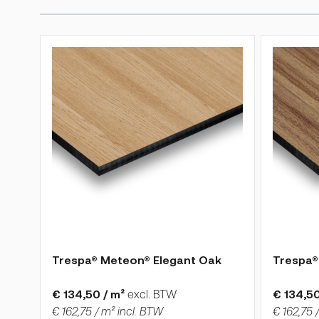
Druk om carrousel over te slaan
De prijs is afhankelijk van de gekozen opties op de p
De prijs 
Trespa® Meteon® Elegant Oak
Trespa®
€ 134,50 / m²
excl. BTW
€ 134,50
€ 162,75 / m² incl. BTW
€ 162,75 