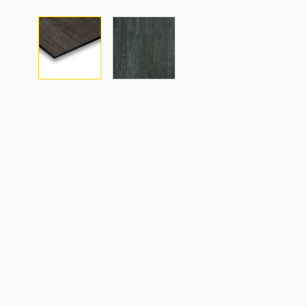
View larger image
View larger image