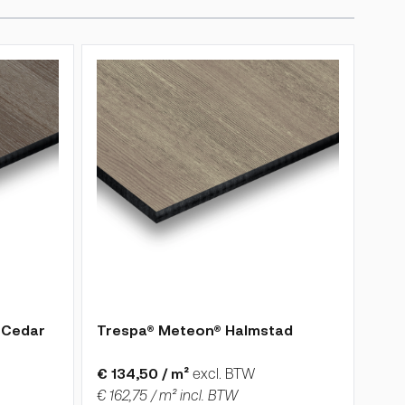
de gekozen opties op de productpagina
De prijs is afhankelijk van de gekozen opties op
 Cedar
Trespa® Meteon® Halmstad
€ 134,50 / m²
excl. BTW
€ 162,75 / m² incl. BTW