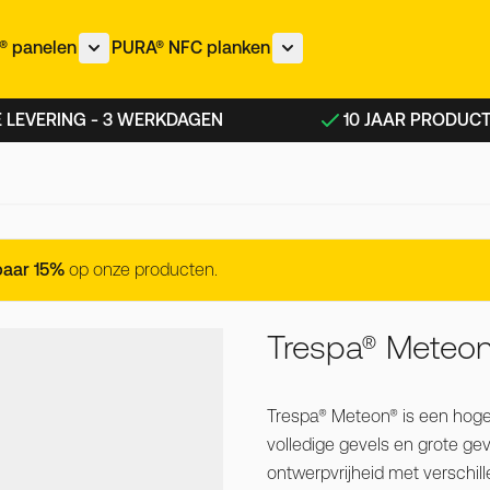
 panelen
PURA® NFC planken
nu voor IZEON® panelen categorie
Toon submenu voor METEON® panelen categorie
Toon submenu voor PURA®
 LEVERING - 3 WERKDAGEN
10 JAAR PRODUC
paar 15%
op onze producten.
Trespa® Meteo
Trespa® Meteon® is een hoge
volledige gevels en grote ge
ontwerpvrijheid met verschil