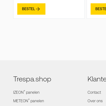
BESTEL
BEST
Trespa.shop
Klant
®
IZEON
panelen
Contact
®
METEON
panelen
Over ons