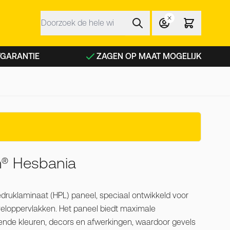
Zoek
 NFC planken categorie
TGARANTIE
ZAGEN OP MAAT MOGELIJK
n® Hesbania
druklaminaat (HPL) paneel, speciaal ontwikkeld voor
veloppervlakken. Het paneel biedt maximale
lende kleuren, decors en afwerkingen, waardoor gevels