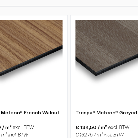
roductpagina
is afhankelijk van de gekozen opties op de productpagina
De prijs is afhankelijk van 
 Meteon® French Walnut
Trespa® Meteon® Greyed
 / m²
excl. BTW
€ 134,50 / m²
excl. BTW
/ m² incl. BTW
€ 162,75 / m² incl. BTW