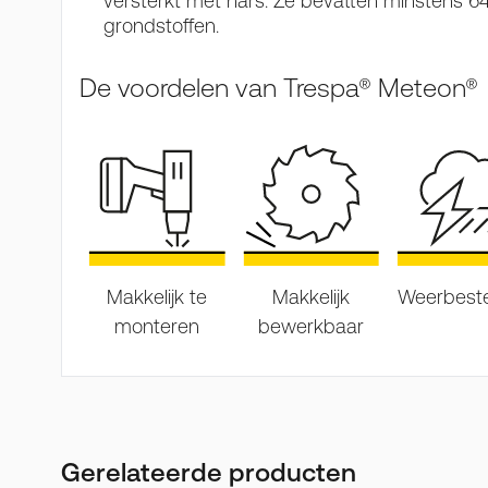
versterkt met hars. Ze bevatten minstens 
grondstoffen.
De voordelen van Trespa® Meteon®
Makkelijk te
Makkelijk
Weerbest
monteren
bewerkbaar
Gerelateerde producten