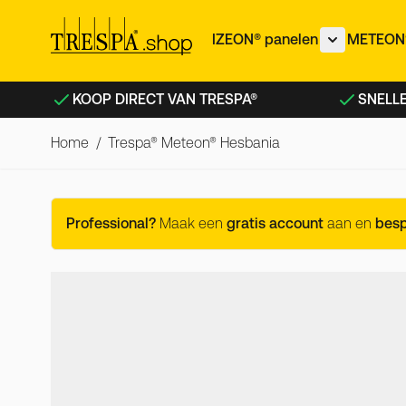
Ga naar de inhoud
IZEON® panelen
METEON®
Toon subme
KOOP DIRECT VAN TRESPA®
SNELLE
Home
/
Trespa® Meteon® Hesbania
Trespa® Meteon® Hesbania
Professional?
Maak een
gratis account
aan en
bes