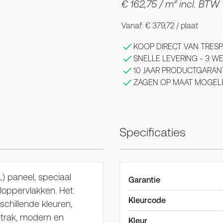
€ 162,75
/ m² incl. BTW
Vanaf:
€ 379,72
/ plaat
KOOP DIRECT VAN TRESP
SNELLE LEVERING - 3 
10 JAAR PRODUCTGARAN
ZAGEN OP MAAT MOGELI
Specificaties
) paneel, speciaal
Garantie
eloppervlakken. Het
Kleurcode
chillende kleuren,
strak, modern en
Kleur