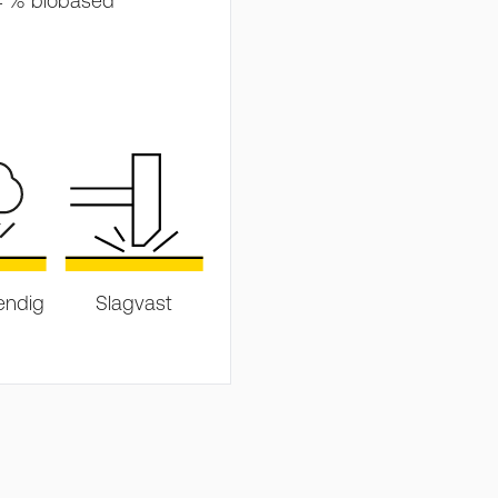
64 % biobased
endig
Slagvast