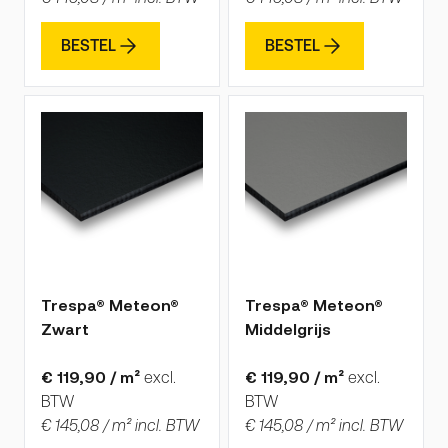
BESTEL
BESTEL
De prijs is afhankelijk van de gekozen opties op de produ
De prijs is afhankelijk van 
Trespa® Meteon®
Trespa® Meteon®
Zwart
Middelgrijs
€ 119,90 / m²
excl.
€ 119,90 / m²
excl.
BTW
BTW
€ 145,08 / m² incl. BTW
€ 145,08 / m² incl. BTW