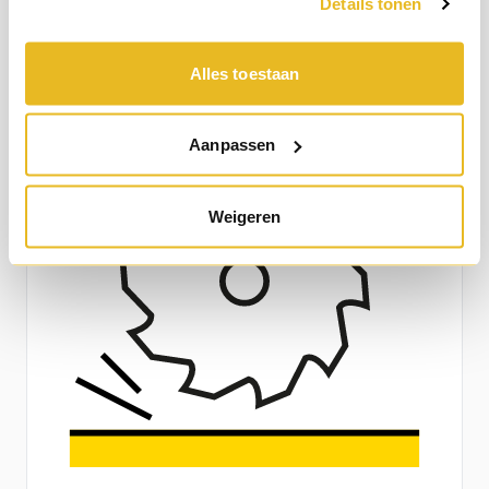
Details tonen
Alles toestaan
Makkelijk te monteren
Aanpassen
Weigeren