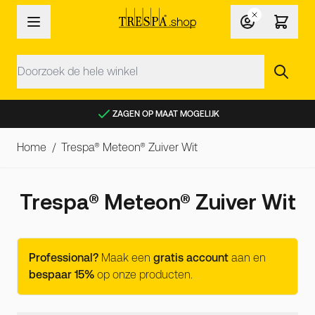
Ga naar de inhoud
Zoek
ZAGEN OP MAAT MOGELIJK
Home
/
Trespa® Meteon® Zuiver Wit
Trespa® Meteon® Zuiver Wit
Professional?
Maak een
gratis account
aan en
bespaar 15%
op onze producten.