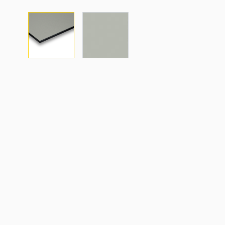
View larger image
View larger image