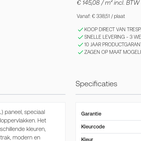
€ 145,08
/ m² incl. BTW
Vanaf:
€ 338,51
/ plaat
KOOP DIRECT VAN TRESP
SNELLE LEVERING - 3 
10 JAAR PRODUCTGARAN
ZAGEN OP MAAT MOGELI
Specificaties
) paneel, speciaal
Garantie
eloppervlakken. Het
Kleurcode
chillende kleuren,
strak, modern en
Kleur