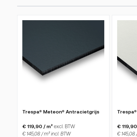
Druk om carrousel over te slaan
De prijs is afhankelijk van de gekozen opties op de p
De prijs 
Trespa® Meteon® Antracietgrijs
Trespa®
€ 119,90 / m²
excl. BTW
€ 119,90
€ 145,08 / m² incl. BTW
€ 145,08 