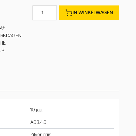
Aantal
IN WINKELWAGEN
A®
WERKDAGEN
TIE
JK
10 jaar
A03.4.0
Zilver grijs