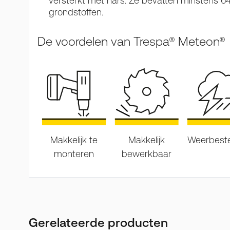
versterkt met hars. Ze bevatten minstens 
grondstoffen.
De voordelen van Trespa® Meteon®
Makkelijk te
Makkelijk
Weerbest
monteren
bewerkbaar
Gerelateerde producten