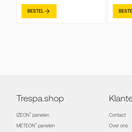
BESTEL
BEST
Trespa.shop
Klant
®
IZEON
panelen
Contact
®
METEON
panelen
Over ons