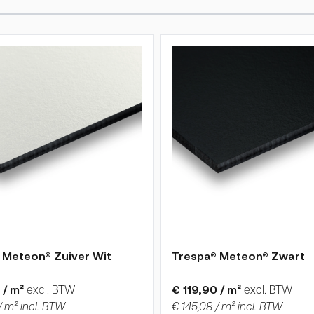
roductpagina
is afhankelijk van de gekozen opties op de productpagina
De prijs is afhankelijk van 
 Meteon® Zuiver Wit
Trespa® Meteon® Zwart
 / m²
excl. BTW
€ 119,90 / m²
excl. BTW
/ m² incl. BTW
€ 145,08 / m² incl. BTW