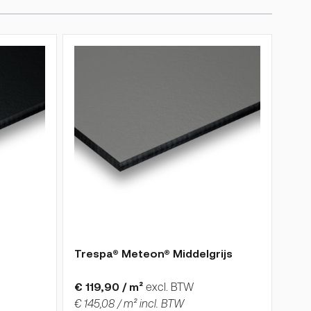
de gekozen opties op de productpagina
De prijs is afhankelijk van de gekozen opties op
Trespa® Meteon® Middelgrijs
€ 119,90 / m²
excl. BTW
€ 145,08 / m² incl. BTW