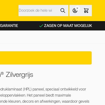
Zoek
 NFC planken categorie
TGARANTIE
ZAGEN OP MAAT MOGELIJK
 Zilvergrijs
druklaminaat (HPL) paneel, speciaal ontwikkeld voor
veloppervlakken. Het paneel biedt maximale
lende kleuren, decors en afwerkingen, waardoor gevels