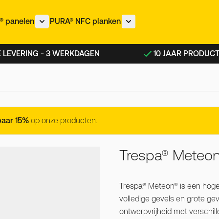
 panelen
PURA® NFC planken
nu voor IZEON® panelen categorie
Toon submenu voor METEON® panelen categorie
Toon submenu voor PURA®
 LEVERING - 3 WERKDAGEN
10 JAAR PRODUC
paar 15%
op onze producten.
Trespa® Meteon®
Trespa® Meteon® is een hoge
volledige gevels en grote ge
ontwerpvrijheid met verschil