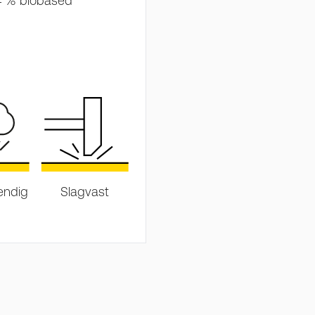
64 % biobased
endig
Slagvast